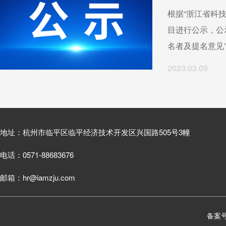
根据“浙江省科
目进行公示，公
名者及提名意见”
2023.03.09
地址：杭州市临平区临平经济技术开发区兴国路505号3幢
电话：0571-88683676
邮箱：hr@iamzju.com
备案